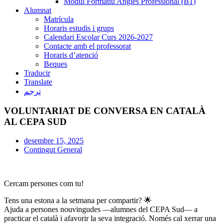
Mòdul Formatiu Anglès Professional (B1)
Alumnat
Matrícula
Horaris estudis i grups
Calendari Escolar Curs 2026-2027
Contacte amb el professorat
Horaris d’atenció
Beques
Traducir
Translate
ترجم
VOLUNTARIAT DE CONVERSA EN CATALÀ
AL CEPA SUD
desembre 15, 2025
Contingut General
Cercam persones com tu!
Tens una estona a la setmana per compartir? 🌟
Ajuda a persones nouvingudes —alumnes del CEPA Sud— a
practicar el català i afavorir la seva integració. Només cal xerrar una