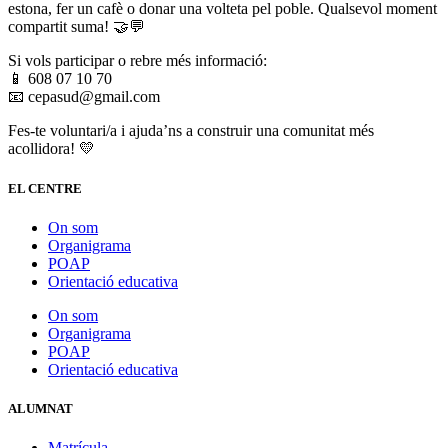
estona, fer un cafè o donar una volteta pel poble. Qualsevol moment
compartit suma! 🤝💬
Si vols participar o rebre més informació:
📱 608 07 10 70
📧 cepasud@gmail.com
Fes-te voluntari/a i ajuda’ns a construir una comunitat més
acollidora! 💛
EL CENTRE
On som
Organigrama
POAP
Orientació educativa
On som
Organigrama
POAP
Orientació educativa
ALUMNAT
Matrícula