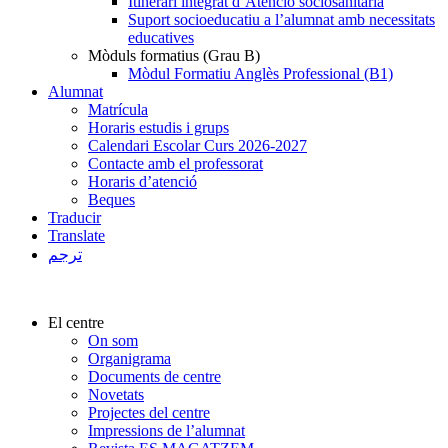
Itinerari integrat d’Atenció sociosanitària
Suport socioeducatiu a l’alumnat amb necessitats
educatives
Mòduls formatius (Grau B)
Mòdul Formatiu Anglès Professional (B1)
Alumnat
Matrícula
Horaris estudis i grups
Calendari Escolar Curs 2026-2027
Contacte amb el professorat
Horaris d’atenció
Beques
Traducir
Translate
ترجم
El centre
On som
Organigrama
Documents de centre
Novetats
Projectes del centre
Impressions de l’alumnat