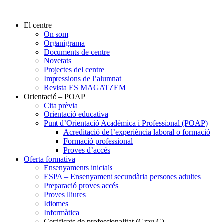
El centre
On som
Organigrama
Documents de centre
Novetats
Projectes del centre
Impressions de l’alumnat
Revista ES MAGATZEM
Orientació – POAP
Cita prèvia
Orientació educativa
Punt d’Orientació Acadèmica i Professional (POAP)
Acreditació de l’experiència laboral o formació
Formació professional
Proves d’accés
Oferta formativa
Ensenyaments inicials
ESPA – Ensenyament secundària persones adultes
Preparació proves accés
Proves lliures
Idiomes
Informàtica
Certificats de professionalitat (Grau C)