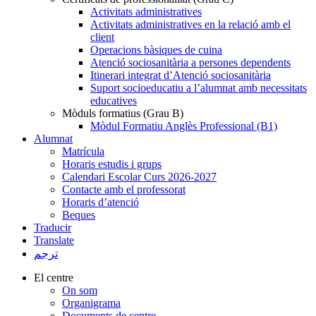
Activitats administratives
Activitats administratives en la relació amb el
client
Operacions bàsiques de cuina
Atenció sociosanitària a persones dependents
Itinerari integrat d’Atenció sociosanitària
Suport socioeducatiu a l’alumnat amb necessitats
educatives
Mòduls formatius (Grau B)
Mòdul Formatiu Anglès Professional (B1)
Alumnat
Matrícula
Horaris estudis i grups
Calendari Escolar Curs 2026-2027
Contacte amb el professorat
Horaris d’atenció
Beques
Traducir
Translate
ترجم
El centre
On som
Organigrama
Documents de centre