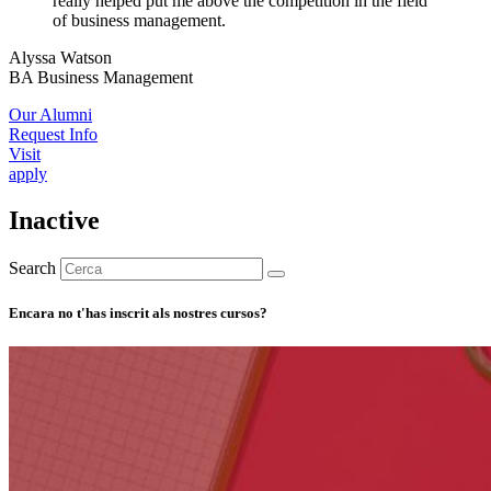
really helped put me above the competition in the field
of business management.
Alyssa Watson
BA Business Management
Our Alumni
Request Info
Visit
apply
Inactive
Search
Encara no t'has inscrit als nostres cursos?