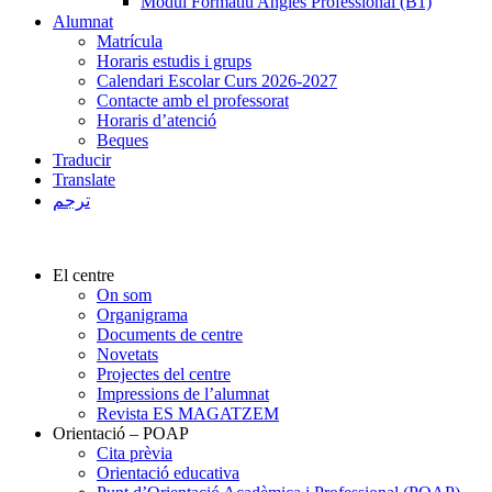
Mòdul Formatiu Anglès Professional (B1)
Alumnat
Matrícula
Horaris estudis i grups
Calendari Escolar Curs 2026-2027
Contacte amb el professorat
Horaris d’atenció
Beques
Traducir
Translate
ترجم
El centre
On som
Organigrama
Documents de centre
Novetats
Projectes del centre
Impressions de l’alumnat
Revista ES MAGATZEM
Orientació – POAP
Cita prèvia
Orientació educativa