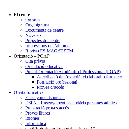
El centre
On som
Organigrama
Documents de centre
Novetats
Projectes del centre
Impressions de l’alumnat
Revista ES MAGATZEM
Orientació – POAP
Cita prèvia
Orientació educativa
Punt d’Orientació Acadèmica i Professional (POAP)
Acreditació de l’experiència laboral o formació
Formació professional
Proves d’accés
Oferta formativa
Ensenyaments inicials
ESPA – Ensenyament secundària persones adultes
Preparació proves accés
Proves lliures
Idiomes
Informàtica
Certificats de professionalitat (Grau C)