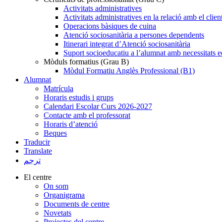
Activitats administratives
Activitats administratives en la relació amb el clien
Operacions bàsiques de cuina
Atenció sociosanitària a persones dependents
Itinerari integrat d’Atenció sociosanitària
Suport socioeducatiu a l’alumnat amb necessitats e
Mòduls formatius (Grau B)
Mòdul Formatiu Anglès Professional (B1)
Alumnat
Matrícula
Horaris estudis i grups
Calendari Escolar Curs 2026-2027
Contacte amb el professorat
Horaris d’atenció
Beques
Traducir
Translate
ترجم
El centre
On som
Organigrama
Documents de centre
Novetats
Projectes del centre