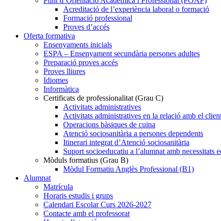
Punt d’Orientació Acadèmica i Professional (POAP)
Acreditació de l’experiència laboral o formació
Formació professional
Proves d’accés
Oferta formativa
Ensenyaments inicials
ESPA – Ensenyament secundària persones adultes
Preparació proves accés
Proves lliures
Idiomes
Informàtica
Certificats de professionalitat (Grau C)
Activitats administratives
Activitats administratives en la relació amb el clien
Operacions bàsiques de cuina
Atenció sociosanitària a persones dependents
Itinerari integrat d’Atenció sociosanitària
Suport socioeducatiu a l’alumnat amb necessitats e
Mòduls formatius (Grau B)
Mòdul Formatiu Anglès Professional (B1)
Alumnat
Matrícula
Horaris estudis i grups
Calendari Escolar Curs 2026-2027
Contacte amb el professorat