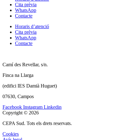
Cita prèvia
WhatsApp
Contacte
Horaris d’atenció
Cita prèvia
WhatsApp
Contacte
Camí des Revellar, s/n.
Finca na Llarga
(edifici IES Damià Huguet)
07630, Campos
Facebook
Instagram
Linkedin
Copyright © 2026
CEPA Sud. Tots els drets reservats.
Cookies
Avís legal