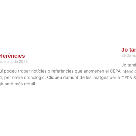
Jo ta
ferències
26 de m
de març de 2025
Jo tamb
uí podeu trobar notícies o referències que anomenen el CEPA
intenci
d, per ordre cronològic. Cliqueu damunt de les imatges per a
CEPA 
gir amb més detall