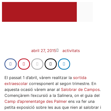
Orienta
Ofert
Relat de l’excursió al
Salobrar de Campos
abril 27, 2015
activitats
El passat 1 d’abril, vàrem realitzar la
sortida
extraescolar
corresponent al segon trimestre. En
aquesta ocasió vàrem anar al
Salobrar de Campos
.
Començàrem l’excursió a la Salinera, on el guia del
Camp d’aprenentatge des Palmer
ens va fer una
petita exposició sobre les aus que nien al salobrar i