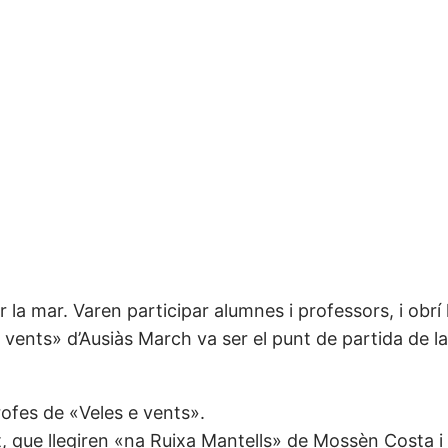
 la mar. Varen participar alumnes i professors, i obrí l
 e vents» d’Ausiàs March va ser el punt de partida de l
rofes de «Veles e vents».
t, que llegiren «na Ruixa Mantells» de Mossèn Costa i