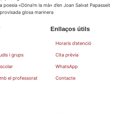
la poesia «Dóna’m la mà» d’en Joan Salvat Papasseit
mprovisada glosa marinera
T
Enllaços útils
Horaris d’atenció
udis i grups
Cita prèvia
scolar
WhatsApp
mb el professorat
Contacte