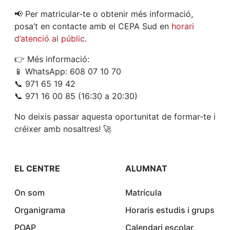
📢 Per matricular-te o obtenir més informació,
posa’t en contacte amb el CEPA Sud en
horari
d’atenció al públic
.
👉 Més informació:
📱 WhatsApp: 608 07 10 70
📞 971 65 19 42
📞 971 16 00 85 (16:30 a 20:30)
No deixis passar aquesta oportunitat de formar-te i
créixer amb nosaltres! 🚀
EL CENTRE
ALUMNAT
On som
Matrícula
Organigrama
Horaris estudis i grups
POAP
Calendari escolar