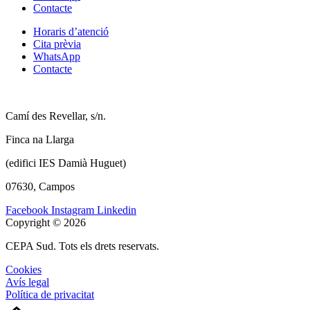
Contacte
Horaris d’atenció
Cita prèvia
WhatsApp
Contacte
Camí des Revellar, s/n.
Finca na Llarga
(edifici IES Damià Huguet)
07630, Campos
Facebook
Instagram
Linkedin
Copyright © 2026
CEPA Sud. Tots els drets reservats.
Cookies
Avís legal
Política de privacitat