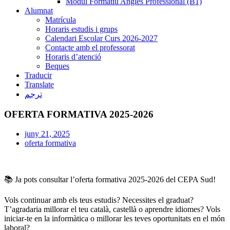
Mòdul Formatiu Anglès Professional (B1)
Alumnat
Matrícula
Horaris estudis i grups
Calendari Escolar Curs 2026-2027
Contacte amb el professorat
Horaris d’atenció
Beques
Traducir
Translate
ترجم
OFERTA FORMATIVA 2025-2026
juny 21, 2025
oferta formativa
📚 Ja pots consultar l’oferta formativa 2025-2026 del CEPA Sud!
Vols continuar amb els teus estudis? Necessites el graduat?
T’agradaria millorar el teu català, castellà o aprendre idiomes? Vols
iniciar-te en la informàtica o millorar les teves oportunitats en el món
laboral?