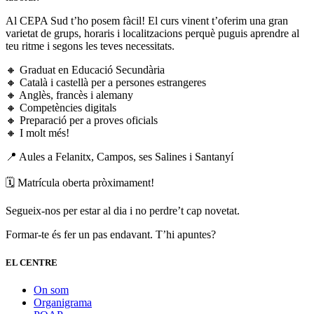
Al CEPA Sud t’ho posem fàcil! El curs vinent t’oferim una gran
varietat de grups, horaris i localitzacions perquè puguis aprendre al
teu ritme i segons les teves necessitats.
🔸 Graduat en Educació Secundària
🔸 Català i castellà per a persones estrangeres
🔸 Anglès, francès i alemany
🔸 Competències digitals
🔸 Preparació per a proves oficials
🔸 I molt més!
📍 Aules a Felanitx, Campos, ses Salines i Santanyí
🗓️ Matrícula oberta pròximament!
Segueix-nos per estar al dia i no perdre’t cap novetat.
Formar-te és fer un pas endavant. T’hi apuntes?
EL CENTRE
On som
Organigrama