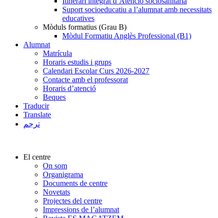
Itinerari integrat d’Atenció sociosanitària
Suport socioeducatiu a l’alumnat amb necessitats
educatives
Mòduls formatius (Grau B)
Mòdul Formatiu Anglès Professional (B1)
Alumnat
Matrícula
Horaris estudis i grups
Calendari Escolar Curs 2026-2027
Contacte amb el professorat
Horaris d’atenció
Beques
Traducir
Translate
ترجم
El centre
On som
Organigrama
Documents de centre
Novetats
Projectes del centre
Impressions de l’alumnat