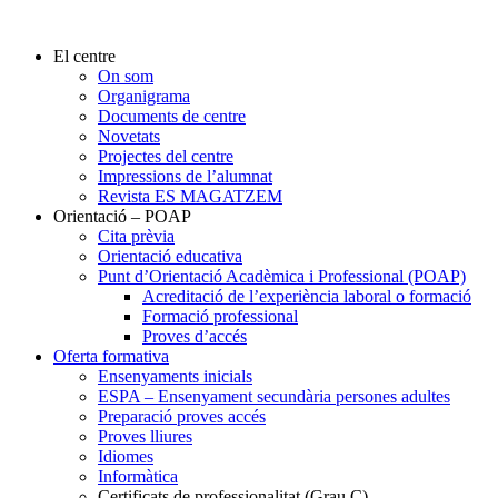
El centre
On som
Organigrama
Documents de centre
Novetats
Projectes del centre
Impressions de l’alumnat
Revista ES MAGATZEM
Orientació – POAP
Cita prèvia
Orientació educativa
Punt d’Orientació Acadèmica i Professional (POAP)
Acreditació de l’experiència laboral o formació
Formació professional
Proves d’accés
Oferta formativa
Ensenyaments inicials
ESPA – Ensenyament secundària persones adultes
Preparació proves accés
Proves lliures
Idiomes
Informàtica
Certificats de professionalitat (Grau C)