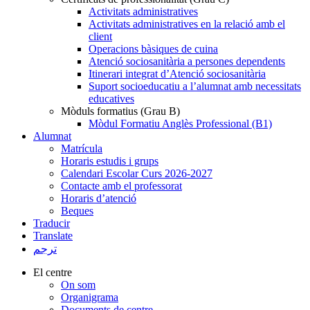
Activitats administratives
Activitats administratives en la relació amb el
client
Operacions bàsiques de cuina
Atenció sociosanitària a persones dependents
Itinerari integrat d’Atenció sociosanitària
Suport socioeducatiu a l’alumnat amb necessitats
educatives
Mòduls formatius (Grau B)
Mòdul Formatiu Anglès Professional (B1)
Alumnat
Matrícula
Horaris estudis i grups
Calendari Escolar Curs 2026-2027
Contacte amb el professorat
Horaris d’atenció
Beques
Traducir
Translate
ترجم
El centre
On som
Organigrama
Documents de centre