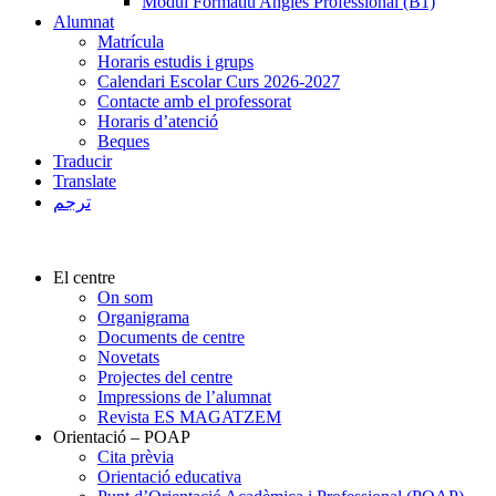
Mòdul Formatiu Anglès Professional (B1)
Alumnat
Matrícula
Horaris estudis i grups
Calendari Escolar Curs 2026-2027
Contacte amb el professorat
Horaris d’atenció
Beques
Traducir
Translate
ترجم
El centre
On som
Organigrama
Documents de centre
Novetats
Projectes del centre
Impressions de l’alumnat
Revista ES MAGATZEM
Orientació – POAP
Cita prèvia
Orientació educativa