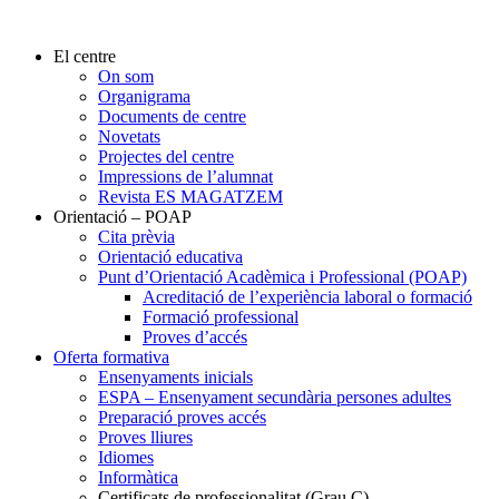
El centre
On som
Organigrama
Documents de centre
Novetats
Projectes del centre
Impressions de l’alumnat
Revista ES MAGATZEM
Orientació – POAP
Cita prèvia
Orientació educativa
Punt d’Orientació Acadèmica i Professional (POAP)
Acreditació de l’experiència laboral o formació
Formació professional
Proves d’accés
Oferta formativa
Ensenyaments inicials
ESPA – Ensenyament secundària persones adultes
Preparació proves accés
Proves lliures
Idiomes
Informàtica
Certificats de professionalitat (Grau C)