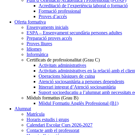
Punt d’Orientació Acadèmica i Professional (POAP)
Acreditació de l’experiència laboral o formació
Formació professional
Proves d’accés
Oferta formativa
Ensenyaments inicials
ESPA – Ensenyament secundària persones adultes
Preparació proves accés
Proves lliures
Idiomes
Informàtica
Certificats de professionalitat (Grau C)
Activitats administratives
Activitats administratives en la relació amb el clien
Operacions bàsiques de cuina
Atenció sociosanitària a persones dependents
Itinerari integrat d’Atenció sociosanitària
Suport socioeducatiu a l’alumnat amb necessitats e
Mòduls formatius (Grau B)
Mòdul Formatiu Anglès Professional (B1)
Alumnat
Matrícula
Horaris estudis i grups
Calendari Escolar Curs 2026-2027
Contacte amb el professorat