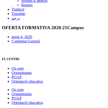
Horaris d’atenció
Beques
Traducir
Translate
ترجم
OFERTA FORMATIVA 2020-21Campos
agost 4, 2020
Contingut General
EL CENTRE
On som
Organigrama
POAP
Orientació educativa
On som
Organigrama
POAP
Orientació educativa