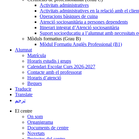
Activitats administratives
Activitats administratives en la relació amb el clien
Operacions bàsiques de cuina
Atenció sociosanitària a persones dependents
Itinerari integrat d’Atenció sociosanitària
Suport socioeducatiu a l’alumnat amb necessitats e
Mòduls formatius (Grau B)
Mòdul Formatiu Anglès Professional (B1)
Alumnat
Matrícula
Horaris estudis i grups
Calendari Escolar Curs 2026-2027
Contacte amb el professorat
Horaris d’atenció
Beques
Traducir
Translate
ترجم
El centre
On som
Organigrama
Documents de centre
Novetats
Projectes del centre