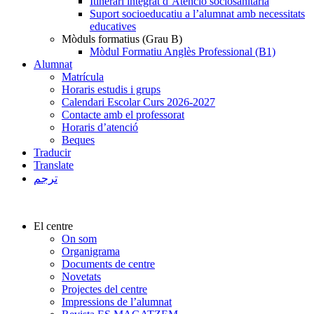
Itinerari integrat d’Atenció sociosanitària
Suport socioeducatiu a l’alumnat amb necessitats
educatives
Mòduls formatius (Grau B)
Mòdul Formatiu Anglès Professional (B1)
Alumnat
Matrícula
Horaris estudis i grups
Calendari Escolar Curs 2026-2027
Contacte amb el professorat
Horaris d’atenció
Beques
Traducir
Translate
ترجم
El centre
On som
Organigrama
Documents de centre
Novetats
Projectes del centre
Impressions de l’alumnat