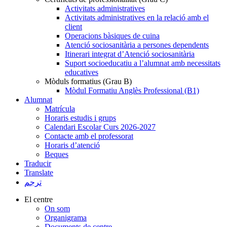
Activitats administratives
Activitats administratives en la relació amb el
client
Operacions bàsiques de cuina
Atenció sociosanitària a persones dependents
Itinerari integrat d’Atenció sociosanitària
Suport socioeducatiu a l’alumnat amb necessitats
educatives
Mòduls formatius (Grau B)
Mòdul Formatiu Anglès Professional (B1)
Alumnat
Matrícula
Horaris estudis i grups
Calendari Escolar Curs 2026-2027
Contacte amb el professorat
Horaris d’atenció
Beques
Traducir
Translate
ترجم
El centre
On som
Organigrama
Documents de centre