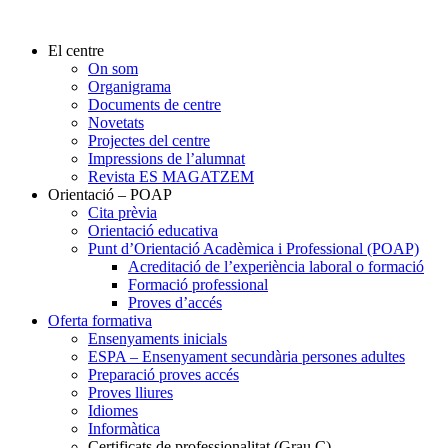
El centre
On som
Organigrama
Documents de centre
Novetats
Projectes del centre
Impressions de l’alumnat
Revista ES MAGATZEM
Orientació – POAP
Cita prèvia
Orientació educativa
Punt d’Orientació Acadèmica i Professional (POAP)
Acreditació de l’experiència laboral o formació
Formació professional
Proves d’accés
Oferta formativa
Ensenyaments inicials
ESPA – Ensenyament secundària persones adultes
Preparació proves accés
Proves lliures
Idiomes
Informàtica
Certificats de professionalitat (Grau C)