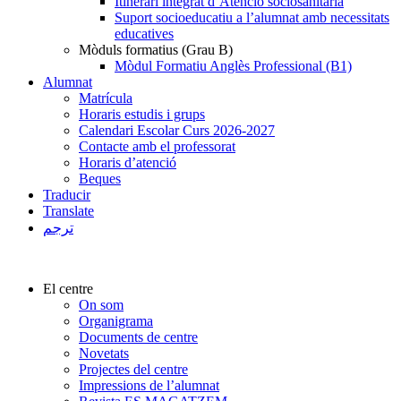
Itinerari integrat d’Atenció sociosanitària
Suport socioeducatiu a l’alumnat amb necessitats
educatives
Mòduls formatius (Grau B)
Mòdul Formatiu Anglès Professional (B1)
Alumnat
Matrícula
Horaris estudis i grups
Calendari Escolar Curs 2026-2027
Contacte amb el professorat
Horaris d’atenció
Beques
Traducir
Translate
ترجم
El centre
On som
Organigrama
Documents de centre
Novetats
Projectes del centre
Impressions de l’alumnat