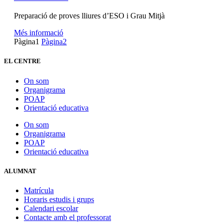
Preparació de proves lliures d’ESO i Grau Mitjà
Més informació
Pàgina
1
Pàgina
2
EL CENTRE
On som
Organigrama
POAP
Orientació educativa
On som
Organigrama
POAP
Orientació educativa
ALUMNAT
Matrícula
Horaris estudis i grups
Calendari escolar
Contacte amb el professorat