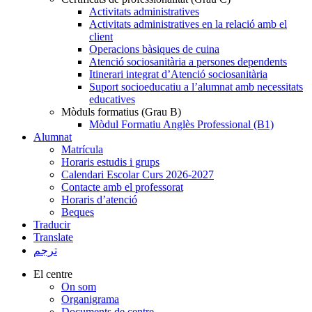
Activitats administratives
Activitats administratives en la relació amb el
client
Operacions bàsiques de cuina
Atenció sociosanitària a persones dependents
Itinerari integrat d’Atenció sociosanitària
Suport socioeducatiu a l’alumnat amb necessitats
educatives
Mòduls formatius (Grau B)
Mòdul Formatiu Anglès Professional (B1)
Alumnat
Matrícula
Horaris estudis i grups
Calendari Escolar Curs 2026-2027
Contacte amb el professorat
Horaris d’atenció
Beques
Traducir
Translate
ترجم
El centre
On som
Organigrama
Documents de centre