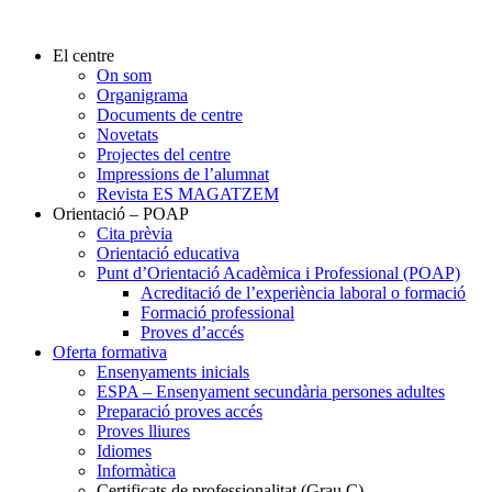
El centre
On som
Organigrama
Documents de centre
Novetats
Projectes del centre
Impressions de l’alumnat
Revista ES MAGATZEM
Orientació – POAP
Cita prèvia
Orientació educativa
Punt d’Orientació Acadèmica i Professional (POAP)
Acreditació de l’experiència laboral o formació
Formació professional
Proves d’accés
Oferta formativa
Ensenyaments inicials
ESPA – Ensenyament secundària persones adultes
Preparació proves accés
Proves lliures
Idiomes
Informàtica
Certificats de professionalitat (Grau C)