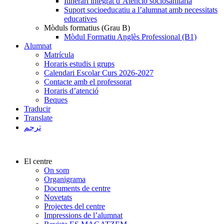
Itinerari integrat d’Atenció sociosanitària
Suport socioeducatiu a l’alumnat amb necessitats
educatives
Mòduls formatius (Grau B)
Mòdul Formatiu Anglès Professional (B1)
Alumnat
Matrícula
Horaris estudis i grups
Calendari Escolar Curs 2026-2027
Contacte amb el professorat
Horaris d’atenció
Beques
Traducir
Translate
ترجم
El centre
On som
Organigrama
Documents de centre
Novetats
Projectes del centre
Impressions de l’alumnat