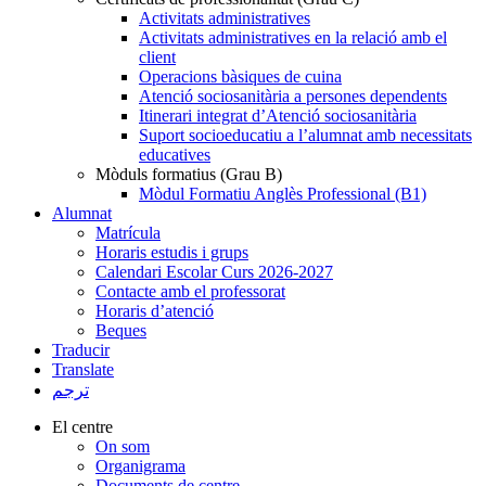
Activitats administratives
Activitats administratives en la relació amb el
client
Operacions bàsiques de cuina
Atenció sociosanitària a persones dependents
Itinerari integrat d’Atenció sociosanitària
Suport socioeducatiu a l’alumnat amb necessitats
educatives
Mòduls formatius (Grau B)
Mòdul Formatiu Anglès Professional (B1)
Alumnat
Matrícula
Horaris estudis i grups
Calendari Escolar Curs 2026-2027
Contacte amb el professorat
Horaris d’atenció
Beques
Traducir
Translate
ترجم
El centre
On som
Organigrama
Documents de centre