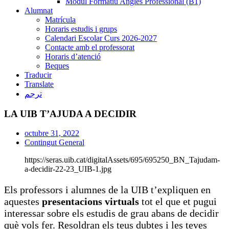
Mòdul Formatiu Anglès Professional (B1)
Alumnat
Matrícula
Horaris estudis i grups
Calendari Escolar Curs 2026-2027
Contacte amb el professorat
Horaris d’atenció
Beques
Traducir
Translate
ترجم
LA UIB T’AJUDA A DECIDIR
octubre 31, 2022
Contingut General
https://seras.uib.cat/digitalAssets/695/695250_BN_Tajudam-
a-decidir-22-23_UIB-1.jpg
Els professors i alumnes de la UIB t’expliquen en
aquestes
presentacions virtuals
tot el que et pugui
interessar sobre els estudis de grau abans de decidir
què vols fer. Resoldran els teus dubtes i les teves