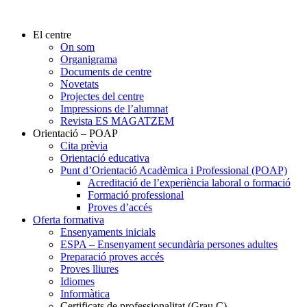
El centre
On som
Organigrama
Documents de centre
Novetats
Projectes del centre
Impressions de l’alumnat
Revista ES MAGATZEM
Orientació – POAP
Cita prèvia
Orientació educativa
Punt d’Orientació Acadèmica i Professional (POAP)
Acreditació de l’experiència laboral o formació
Formació professional
Proves d’accés
Oferta formativa
Ensenyaments inicials
ESPA – Ensenyament secundària persones adultes
Preparació proves accés
Proves lliures
Idiomes
Informàtica
Certificats de professionalitat (Grau C)