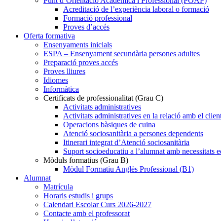
Punt d’Orientació Acadèmica i Professional (POAP)
Acreditació de l’experiència laboral o formació
Formació professional
Proves d’accés
Oferta formativa
Ensenyaments inicials
ESPA – Ensenyament secundària persones adultes
Preparació proves accés
Proves lliures
Idiomes
Informàtica
Certificats de professionalitat (Grau C)
Activitats administratives
Activitats administratives en la relació amb el clien
Operacions bàsiques de cuina
Atenció sociosanitària a persones dependents
Itinerari integrat d’Atenció sociosanitària
Suport socioeducatiu a l’alumnat amb necessitats e
Mòduls formatius (Grau B)
Mòdul Formatiu Anglès Professional (B1)
Alumnat
Matrícula
Horaris estudis i grups
Calendari Escolar Curs 2026-2027
Contacte amb el professorat