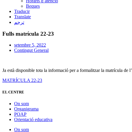
Horaris d’atenció
Beques
Traducir
Translate
ترجم
Fulls matrícula 22-23
setembre 5, 2022
Contingut General
Ja està disponible tota la informació per a formalitzar la matrícula d
MATRÍCULA 22-23
EL CENTRE
On som
Organigrama
POAP
Orientació educativa
On som