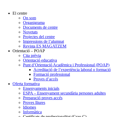
El centre
On som
Organigrama
Documents de centre
Novetats
Projectes del centre
Impressions de l’alumnat
Revista ES MAGATZEM
Orientació – POAP
Cita prèvia
Orientació educativa
Punt d’Orientació Acadèmica i Professional (POAP)
Acreditació de l’experiència laboral o formació
Formació professional
Proves d’accés
Oferta formativa
Ensenyaments inicials
ESPA – Ensenyament secundària persones adultes
Preparació proves accés
Proves lliures
Idiomes
Informàtica
Certificats de professionalitat (Grau C)