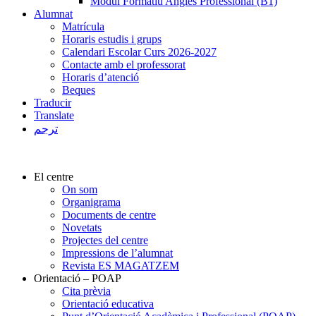
Mòdul Formatiu Anglès Professional (B1)
Alumnat
Matrícula
Horaris estudis i grups
Calendari Escolar Curs 2026-2027
Contacte amb el professorat
Horaris d’atenció
Beques
Traducir
Translate
ترجم
El centre
On som
Organigrama
Documents de centre
Novetats
Projectes del centre
Impressions de l’alumnat
Revista ES MAGATZEM
Orientació – POAP
Cita prèvia
Orientació educativa