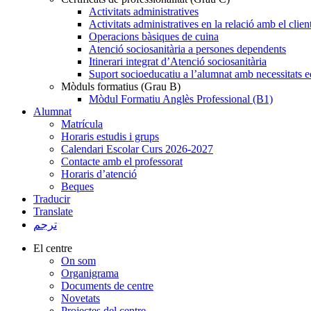
Activitats administratives
Activitats administratives en la relació amb el clien
Operacions bàsiques de cuina
Atenció sociosanitària a persones dependents
Itinerari integrat d’Atenció sociosanitària
Suport socioeducatiu a l’alumnat amb necessitats e
Mòduls formatius (Grau B)
Mòdul Formatiu Anglès Professional (B1)
Alumnat
Matrícula
Horaris estudis i grups
Calendari Escolar Curs 2026-2027
Contacte amb el professorat
Horaris d’atenció
Beques
Traducir
Translate
ترجم
El centre
On som
Organigrama
Documents de centre
Novetats
Projectes del centre