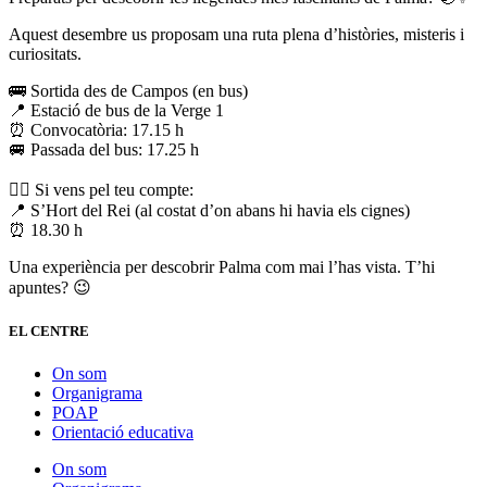
Aquest desembre us proposam una ruta plena d’històries, misteris i
curiositats.
🚌 Sortida des de Campos (en bus)
📍 Estació de bus de la Verge 1
⏰ Convocatòria: 17.15 h
🚐 Passada del bus: 17.25 h
🚶‍♂️ Si vens pel teu compte:
📍 S’Hort del Rei (al costat d’on abans hi havia els cignes)
⏰ 18.30 h
Una experiència per descobrir Palma com mai l’has vista. T’hi
apuntes? 😉
EL CENTRE
On som
Organigrama
POAP
Orientació educativa
On som