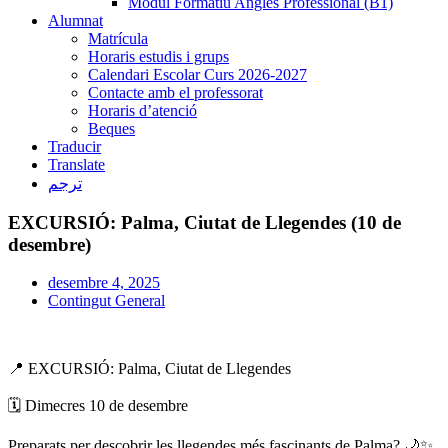
Mòdul Formatiu Anglès Professional (B1)
Alumnat
Matrícula
Horaris estudis i grups
Calendari Escolar Curs 2026-2027
Contacte amb el professorat
Horaris d’atenció
Beques
Traducir
Translate
ترجم
EXCURSIÓ: Palma, Ciutat de Llegendes (10 de
desembre)
desembre 4, 2025
Contingut General
📍 EXCURSIÓ: Palma, Ciutat de Llegendes
🗓️ Dimecres 10 de desembre
Preparats per descobrir les llegendes més fascinants de Palma? 🌙✨