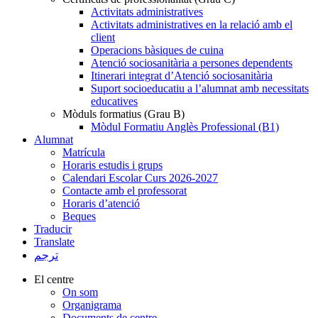
Activitats administratives
Activitats administratives en la relació amb el
client
Operacions bàsiques de cuina
Atenció sociosanitària a persones dependents
Itinerari integrat d’Atenció sociosanitària
Suport socioeducatiu a l’alumnat amb necessitats
educatives
Mòduls formatius (Grau B)
Mòdul Formatiu Anglès Professional (B1)
Alumnat
Matrícula
Horaris estudis i grups
Calendari Escolar Curs 2026-2027
Contacte amb el professorat
Horaris d’atenció
Beques
Traducir
Translate
ترجم
El centre
On som
Organigrama
Documents de centre