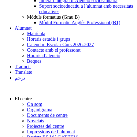
Itinerari integrat d’Atenció sociosanitària
Suport socioeducatiu a l’alumnat amb necessitats
educatives
Mòduls formatius (Grau B)
Mòdul Formatiu Anglès Professional (B1)
Alumnat
Matrícula
Horaris estudis i grups
Calendari Escolar Curs 2026-2027
Contacte amb el professorat
Horaris d’atenció
Beques
Traducir
Translate
ترجم
El centre
On som
Organigrama
Documents de centre
Novetats
Projectes del centre
Impressions de l’alumnat