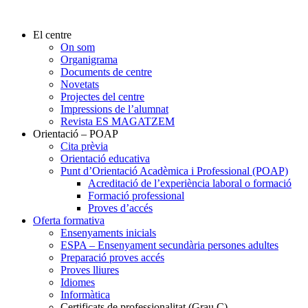
El centre
On som
Organigrama
Documents de centre
Novetats
Projectes del centre
Impressions de l’alumnat
Revista ES MAGATZEM
Orientació – POAP
Cita prèvia
Orientació educativa
Punt d’Orientació Acadèmica i Professional (POAP)
Acreditació de l’experiència laboral o formació
Formació professional
Proves d’accés
Oferta formativa
Ensenyaments inicials
ESPA – Ensenyament secundària persones adultes
Preparació proves accés
Proves lliures
Idiomes
Informàtica
Certificats de professionalitat (Grau C)