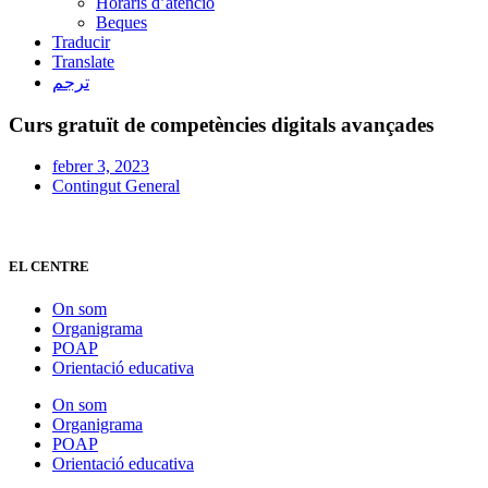
Horaris d’atenció
Beques
Traducir
Translate
ترجم
Curs gratuït de competències digitals avançades
febrer 3, 2023
Contingut General
EL CENTRE
On som
Organigrama
POAP
Orientació educativa
On som
Organigrama
POAP
Orientació educativa