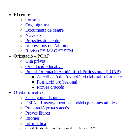
El centre
On som
Organigrama
Documents de centre
Novetats
Projectes del centre
Impressions de l’alumnat
Revista ES MAGATZEM
Orientació – POAP
Cita prèvia
Orientació educativa
Punt d’Orientació Acadèmica i Professional (POAP)
Acreditació de l’experiència laboral o formació
Formació professional
Proves d’accés
Oferta formativa
Ensenyaments inicials
ESPA – Ensenyament secundària persones adultes
Preparació proves accés
Proves lliures
Idiomes
Informàtica
Certificats de professionalitat (Grau C)