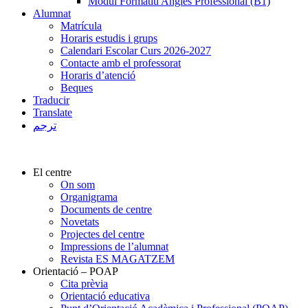
Mòdul Formatiu Anglès Professional (B1)
Alumnat
Matrícula
Horaris estudis i grups
Calendari Escolar Curs 2026-2027
Contacte amb el professorat
Horaris d’atenció
Beques
Traducir
Translate
ترجم
El centre
On som
Organigrama
Documents de centre
Novetats
Projectes del centre
Impressions de l’alumnat
Revista ES MAGATZEM
Orientació – POAP
Cita prèvia
Orientació educativa