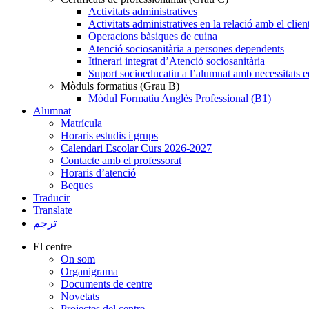
Activitats administratives
Activitats administratives en la relació amb el clien
Operacions bàsiques de cuina
Atenció sociosanitària a persones dependents
Itinerari integrat d’Atenció sociosanitària
Suport socioeducatiu a l’alumnat amb necessitats e
Mòduls formatius (Grau B)
Mòdul Formatiu Anglès Professional (B1)
Alumnat
Matrícula
Horaris estudis i grups
Calendari Escolar Curs 2026-2027
Contacte amb el professorat
Horaris d’atenció
Beques
Traducir
Translate
ترجم
El centre
On som
Organigrama
Documents de centre
Novetats
Projectes del centre