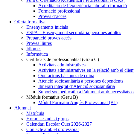
Punt d’Orientació Acadèmica i Professional (POAP)
Acreditació de l’experiència laboral o formació
Formació professional
Proves d’accés
Oferta formativa
Ensenyaments inicials
ESPA – Ensenyament secundària persones adultes
Preparació proves accés
Proves lliures
Idiomes
Informàtica
Certificats de professionalitat (Grau C)
Activitats administratives
Activitats administratives en la relació amb el clien
Operacions bàsiques de cuina
Atenció sociosanitària a persones dependents
Itinerari integrat d’Atenció sociosanitària
Suport socioeducatiu a l’alumnat amb necessitats e
Mòduls formatius (Grau B)
Mòdul Formatiu Anglès Professional (B1)
Alumnat
Matrícula
Horaris estudis i grups
Calendari Escolar Curs 2026-2027
Contacte amb el professorat