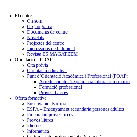
El centre
On som
Organigrama
Documents de centre
Novetats
Projectes del centre
Impressions de l’alumnat
Revista ES MAGATZEM
Orientació – POAP
Cita prèvia
Orientació educativa
Punt d’Orientació Acadèmica i Professional (POAP)
Acreditació de l’experiència laboral o formació
Formació professional
Proves d’accés
Oferta formativa
Ensenyaments inicials
ESPA – Ensenyament secundària persones adultes
Preparació proves accés
Proves lliures
Idiomes
Informàtica
Certificats de professionalitat (Grau C)