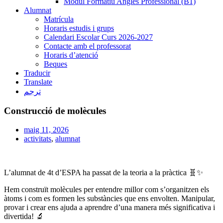
Mòdul Formatiu Anglès Professional (B1)
Alumnat
Matrícula
Horaris estudis i grups
Calendari Escolar Curs 2026-2027
Contacte amb el professorat
Horaris d’atenció
Beques
Traducir
Translate
ترجم
Construcció de molècules
maig 11, 2026
activitats
,
alumnat
L’alumnat de 4t d’ESPA ha passat de la teoria a la pràctica 🧬✨
Hem construït molècules per entendre millor com s’organitzen els
àtoms i com es formen les substàncies que ens envolten. Manipular,
provar i crear ens ajuda a aprendre d’una manera més significativa i
divertida! 🔬