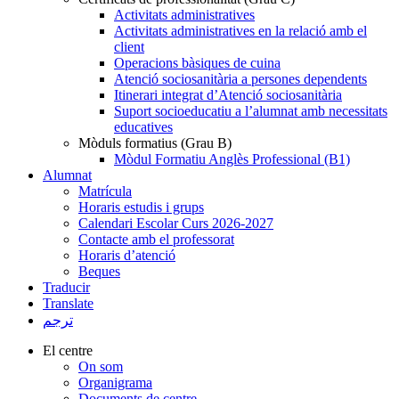
Activitats administratives
Activitats administratives en la relació amb el
client
Operacions bàsiques de cuina
Atenció sociosanitària a persones dependents
Itinerari integrat d’Atenció sociosanitària
Suport socioeducatiu a l’alumnat amb necessitats
educatives
Mòduls formatius (Grau B)
Mòdul Formatiu Anglès Professional (B1)
Alumnat
Matrícula
Horaris estudis i grups
Calendari Escolar Curs 2026-2027
Contacte amb el professorat
Horaris d’atenció
Beques
Traducir
Translate
ترجم
El centre
On som
Organigrama
Documents de centre