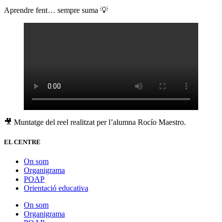
Aprendre fent… sempre suma 💡
🎥 Muntatge del reel realitzat per l’alumna Rocío Maestro.
EL CENTRE
On som
Organigrama
POAP
Orientació educativa
On som
Organigrama