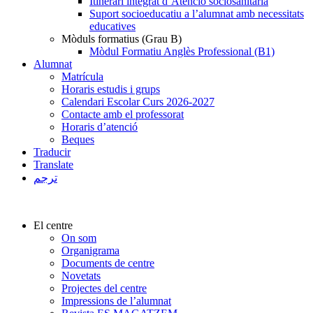
Itinerari integrat d’Atenció sociosanitària
Suport socioeducatiu a l’alumnat amb necessitats
educatives
Mòduls formatius (Grau B)
Mòdul Formatiu Anglès Professional (B1)
Alumnat
Matrícula
Horaris estudis i grups
Calendari Escolar Curs 2026-2027
Contacte amb el professorat
Horaris d’atenció
Beques
Traducir
Translate
ترجم
El centre
On som
Organigrama
Documents de centre
Novetats
Projectes del centre
Impressions de l’alumnat