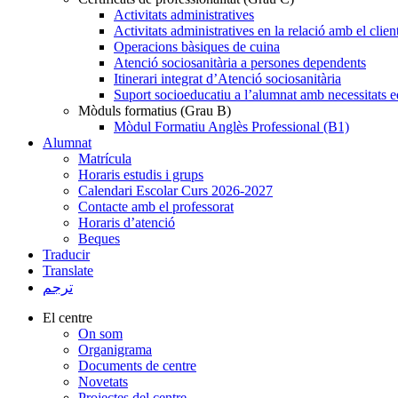
Activitats administratives
Activitats administratives en la relació amb el clien
Operacions bàsiques de cuina
Atenció sociosanitària a persones dependents
Itinerari integrat d’Atenció sociosanitària
Suport socioeducatiu a l’alumnat amb necessitats e
Mòduls formatius (Grau B)
Mòdul Formatiu Anglès Professional (B1)
Alumnat
Matrícula
Horaris estudis i grups
Calendari Escolar Curs 2026-2027
Contacte amb el professorat
Horaris d’atenció
Beques
Traducir
Translate
ترجم
El centre
On som
Organigrama
Documents de centre
Novetats
Projectes del centre