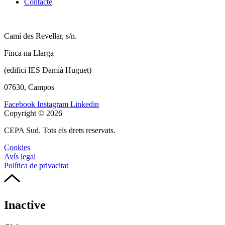
Contacte
Camí des Revellar, s/n.
Finca na Llarga
(edifici IES Damià Huguet)
07630, Campos
Facebook
Instagram
Linkedin
Copyright © 2026
CEPA Sud. Tots els drets reservats.
Cookies
Avís legal
Política de privacitat
Inactive