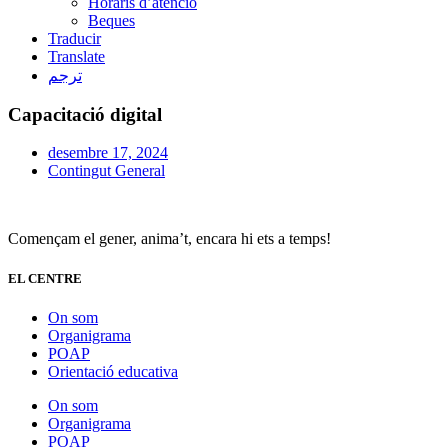
Horaris d’atenció
Beques
Traducir
Translate
ترجم
Capacitació digital
desembre 17, 2024
Contingut General
Començam el gener, anima’t, encara hi ets a temps!
EL CENTRE
On som
Organigrama
POAP
Orientació educativa
On som
Organigrama
POAP