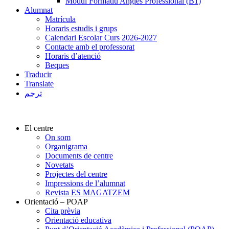
Mòdul Formatiu Anglès Professional (B1)
Alumnat
Matrícula
Horaris estudis i grups
Calendari Escolar Curs 2026-2027
Contacte amb el professorat
Horaris d’atenció
Beques
Traducir
Translate
ترجم
El centre
On som
Organigrama
Documents de centre
Novetats
Projectes del centre
Impressions de l’alumnat
Revista ES MAGATZEM
Orientació – POAP
Cita prèvia
Orientació educativa