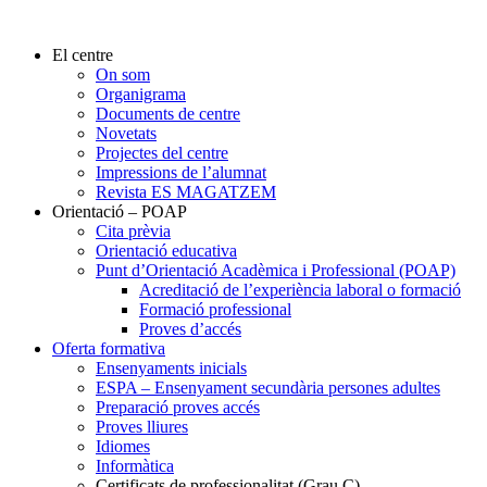
El centre
On som
Organigrama
Documents de centre
Novetats
Projectes del centre
Impressions de l’alumnat
Revista ES MAGATZEM
Orientació – POAP
Cita prèvia
Orientació educativa
Punt d’Orientació Acadèmica i Professional (POAP)
Acreditació de l’experiència laboral o formació
Formació professional
Proves d’accés
Oferta formativa
Ensenyaments inicials
ESPA – Ensenyament secundària persones adultes
Preparació proves accés
Proves lliures
Idiomes
Informàtica
Certificats de professionalitat (Grau C)