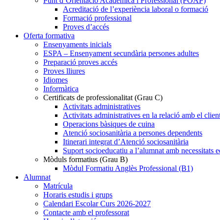
Punt d’Orientació Acadèmica i Professional (POAP)
Acreditació de l’experiència laboral o formació
Formació professional
Proves d’accés
Oferta formativa
Ensenyaments inicials
ESPA – Ensenyament secundària persones adultes
Preparació proves accés
Proves lliures
Idiomes
Informàtica
Certificats de professionalitat (Grau C)
Activitats administratives
Activitats administratives en la relació amb el clien
Operacions bàsiques de cuina
Atenció sociosanitària a persones dependents
Itinerari integrat d’Atenció sociosanitària
Suport socioeducatiu a l’alumnat amb necessitats e
Mòduls formatius (Grau B)
Mòdul Formatiu Anglès Professional (B1)
Alumnat
Matrícula
Horaris estudis i grups
Calendari Escolar Curs 2026-2027
Contacte amb el professorat