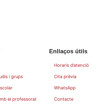
T
Enllaços útils
Horaris d’atenció
udis i grups
Cita prèvia
scolar
WhatsApp
mb el professorat
Contacte