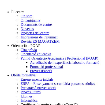
El centre
On som
Organigrama
Documents de centre
Novetats
Projectes del centre
Impressions de l’alumnat
Revista ES MAGATZEM
Orientació – POAP
Cita prèvia
Orientació educativa
Punt d’Orientació Acadèmica i Professional (POAP)
Acreditació de l’experiència laboral o formació
Formació professional
Proves d’accés
Oferta formativa
Ensenyaments inicials
ESPA – Ensenyament secundària persones adultes
Preparació proves accés
Proves lliures
Idiomes
Informàtica
Certificats de professionalitat (Grau C)