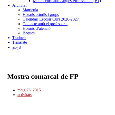
Mòdul Formatiu Anglès Professional (B1)
Alumnat
Matrícula
Horaris estudis i grups
Calendari Escolar Curs 2026-2027
Contacte amb el professorat
Horaris d’atenció
Beques
Traducir
Translate
ترجم
Mostra comarcal de FP
maig 26, 2015
activitats