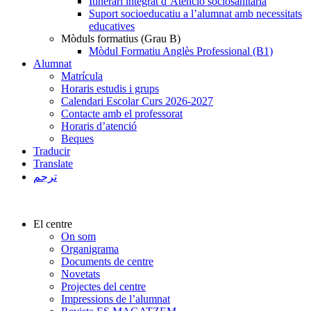
Itinerari integrat d’Atenció sociosanitària
Suport socioeducatiu a l’alumnat amb necessitats
educatives
Mòduls formatius (Grau B)
Mòdul Formatiu Anglès Professional (B1)
Alumnat
Matrícula
Horaris estudis i grups
Calendari Escolar Curs 2026-2027
Contacte amb el professorat
Horaris d’atenció
Beques
Traducir
Translate
ترجم
El centre
On som
Organigrama
Documents de centre
Novetats
Projectes del centre
Impressions de l’alumnat