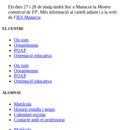
Els dies 27 i 28 de maig tindrà lloc a Manacor la
Mostra
comarcal de FP
. Més informació al cartell adjunt i a la web
de l’
IES Manacor
.
EL CENTRE
On som
Organigrama
POAP
Orientació educativa
On som
Organigrama
POAP
Orientació educativa
ALUMNAT
Matrícula
Horaris estudis i grups
Calendari escolar
Contacte amb el professorat
Matrícula